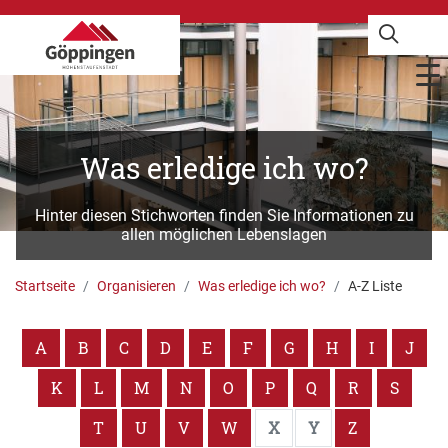
Was erledige ich wo?
Hinter diesen Stichworten finden Sie Informationen zu
allen möglichen Lebenslagen
Startseite
Organisieren
Was erledige ich wo?
A-Z Liste
A
B
C
D
E
F
G
H
I
J
K
L
M
N
O
P
Q
R
S
T
U
V
W
X
Y
Z