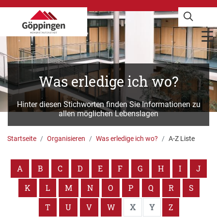
Was erledige ich wo?
Hinter diesen Stichworten finden Sie Informationen zu
allen möglichen Lebenslagen
Startseite
Organisieren
Was erledige ich wo?
A-Z Liste
A
B
C
D
E
F
G
H
I
J
K
L
M
N
O
P
Q
R
S
T
U
V
W
X
Y
Z