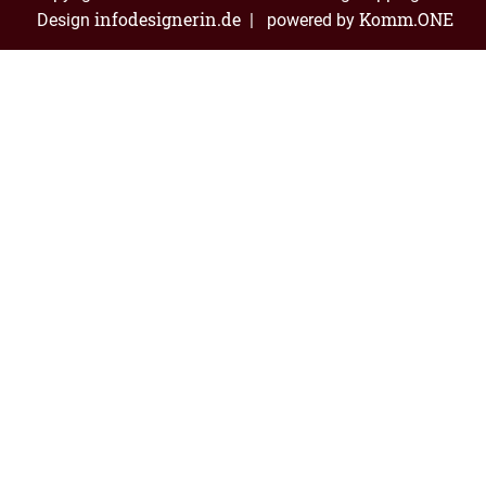
infodesignerin.de
Komm.ONE
Design
| powered by