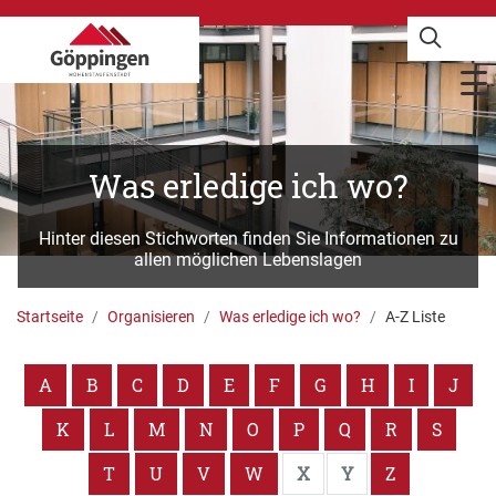
Was erledige ich wo?
Hinter diesen Stichworten finden Sie Informationen zu
allen möglichen Lebenslagen
Startseite
Organisieren
Was erledige ich wo?
A-Z Liste
A
B
C
D
E
F
G
H
I
J
K
L
M
N
O
P
Q
R
S
T
U
V
W
X
Y
Z