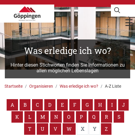
Was erledige ich wo?
Hinter diesen Stichworten finden Sie Informationen zu
allen möglichen Lebenslagen
Startseite
Organisieren
Was erledige ich wo?
A-Z Liste
A
B
C
D
E
F
G
H
I
J
K
L
M
N
O
P
Q
R
S
T
U
V
W
X
Y
Z