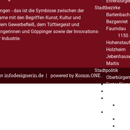
Ehrenbürge
Stadtbezirke
gen - das ist die Symbiose zwischen der
Bartenbach
Name mit den Begriffen Kunst, Kultur und
Bezgenriet
dem Gewerbefleiß, dem Tüftlergeist und
Faurndau
ngerinnen und Göppinger sowie der Innovations-
1150 
Industrie.
Hohenstau
Holzheim
Jebenhaus
Maitis
Stadtpolitik
infodesignerin.de
Komm.ONE
gn
| powered by
Oberbürger
Erster Bürg
Baubürgerm
Gemeindera
Mitgli
Haushalt
Haush
Haush