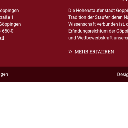
Göppingen
Die Hohenstaufenstadt Göppin
traße 1
Tradition der Staufer, deren 
Göppingen
Wissenschaft verbunden ist, 
) 650-0
Erfindungsreichtum der Göppi
il
und Wettbewerbskraft unserer 
MEHR ERFAHREN
ngen
Desi