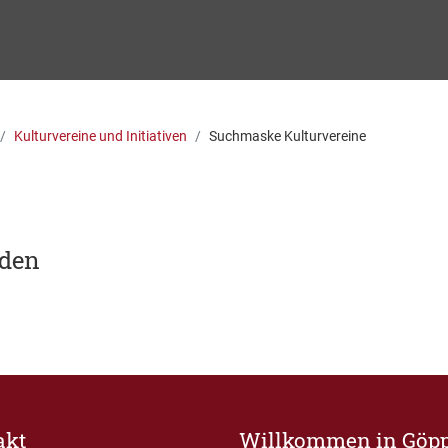
Kulturvereine und Initiativen
Suchmaske Kulturvereine
nden
akt
Willkommen in Göp