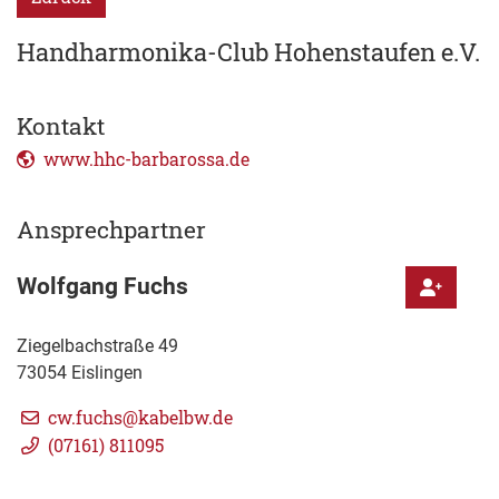
Handharmonika-Club Hohenstaufen e.V.
Kontakt
www.hhc-barbarossa.de
Ansprechpartner
Wolfgang
Fuchs
Ziegelbachstraße 49
73054
Eislingen
cw.fuchs@kabelbw.de
(0
71
61) 81
10
95