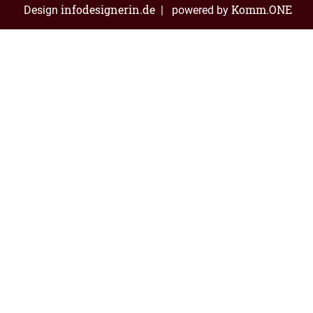
infodesignerin.de
Komm.ONE
Design
| powered by