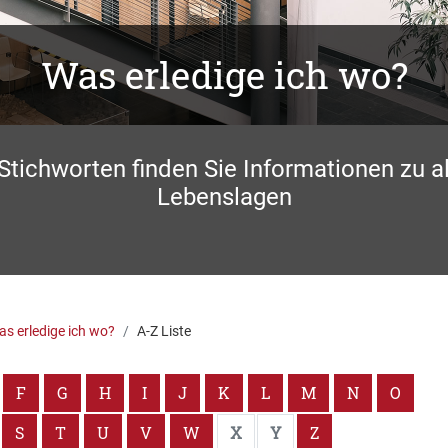
Was erledige ich wo?
 Stichworten finden Sie Informationen zu a
Lebenslagen
s erledige ich wo?
A-Z Liste
F
G
H
I
J
K
L
M
N
O
S
T
U
V
W
X
Y
Z