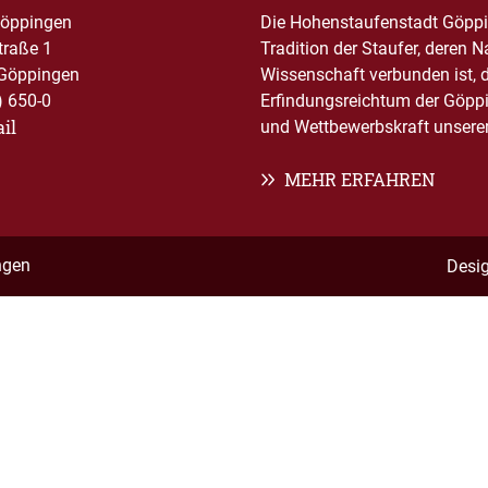
Göppingen
Die Hohenstaufenstadt Göppin
traße 1
Tradition der Staufer, deren 
Göppingen
Wissenschaft verbunden ist, 
) 650-0
Erfindungsreichtum der Göppi
il
und Wettbewerbskraft unserer 
MEHR ERFAHREN
ngen
Desi