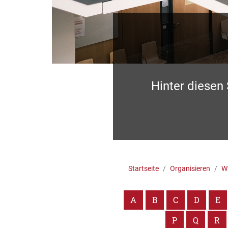
Hinter diesen
Startseite
Organisieren
Wa
A
B
C
D
E
P
Q
R