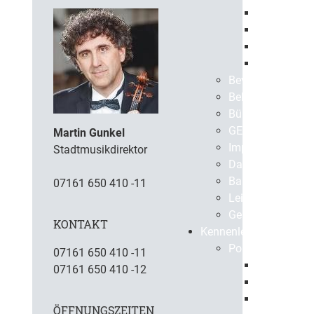
Europaweit
Öffentlich
Beabsichti
Vergebene 
Bevölkerungssch
Bekanntmachun
BürgerApp
GEPPO
Martin Gunkel
Impressum
Stadtmusikdirektor
Datenschutz
Barrierefreiheit
07161 650 410 -11
Leichte Sprache
Gebärdensprach
KONTAKT
Kennenlernen
Portrait
07161 650 410 -11
Geschichte
07161 650 410 -12
Gegenwart
Virtuelle S
ÖFFNUNGSZEITEN