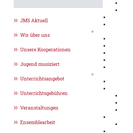
Eröff
Jahre
Beflaggung
JMS Aktuell
Stadtrecht
Städtepartnersch
Wir über uns
Foggia
Klosterneu
Unsere Kooperationen
Pessac
Sonneberg
Jugend musiziert
Patenschaf
Werte
Unterrichtsangebot
Fairtrade
Migration u
Unterrichtsgebühren
Intre
Integ
Veranstaltungen
Interk
Chancengle
Ensemblearbeit
Weltf
Respekt