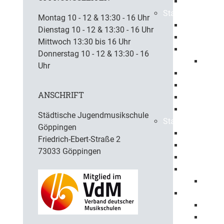
Ehrenbürge
Stadtbezirke
Montag 10 - 12 & 13:30 - 16 Uhr
Bartenbach
Dienstag 10 - 12 & 13:30 - 16 Uhr
Bezgenriet
Mittwoch 13:30 bis 16 Uhr
Faurndau
Donnerstag 10 - 12 & 13:30 - 16
1150 
Uhr
Hohenstau
Holzheim
ANSCHRIFT
Jebenhaus
Maitis
Städtische Jugendmusikschule
Stadtpolitik
Göppingen
Oberbürger
Friedrich-Ebert-Straße 2
Erster Bürg
73033 Göppingen
Baubürgerm
Gemeindera
Mitgli
Haushalt
Haush
Haush