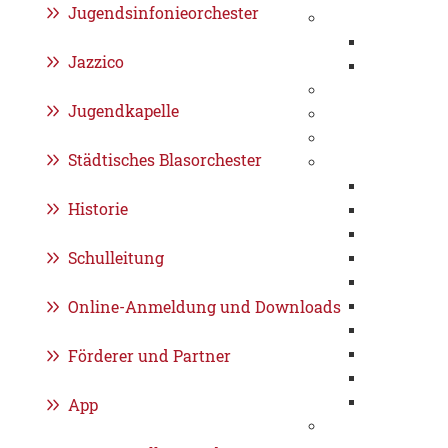
Jugendsinfonieorchester
Wirtschaftsstand
Standortvor
Jazzico
Kernkompe
Gewerbeflächen
Jugendkapelle
Städtische Unte
Feuerwehr
Städtisches Blasorchester
Stadtentwässeru
Organisati
Historie
Ausbildung 
Informatio
Schulleitung
SEG erlebe
Umweltma
Online-Anmeldung und Downloads
Kanalnetz
Klärwerk
Förderer und Partner
Projekte
Historie
FAQ
App
Bürgerstiftung