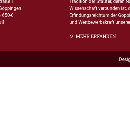
traße 1
Tradition der Staufer, deren 
Göppingen
Wissenschaft verbunden ist, 
) 650-0
Erfindungsreichtum der Göppi
il
und Wettbewerbskraft unserer 
MEHR ERFAHREN
Desi