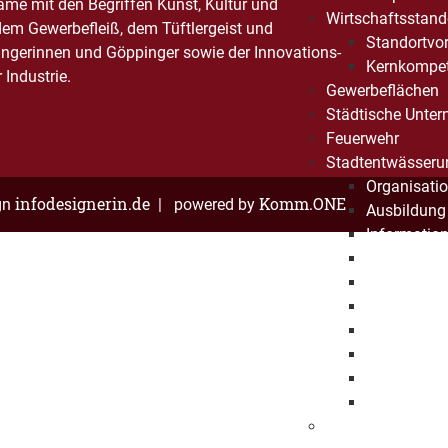
Name mit den Begriffen Kunst, Kultur und
Wirtschaftsstand
dem Gewerbefleiß, dem Tüftlergeist und
Standortvor
ngerinnen und Göppinger sowie der Innovations-
Kernkompe
Industrie.
Gewerbeflächen
Städtische Unte
Feuerwehr
Stadtentwässeru
Organisati
infodesignerin.de
Komm.ONE
gn
| powered by
Ausbildung 
Informatio
SEG erlebe
Umweltma
Kanalnetz
Klärwerk
Projekte
Historie
FAQ
Bürgerstiftung