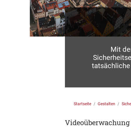
Mit de
Sicherheits
tatsächliche
Startseite
Gestalten
Siche
Videoüberwachung 