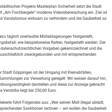
dtischen Projekts Masterplan Sicherheit setzt die Stadt
 „Am Fischbergele“ moderne Videoüberwachung ein. Ziel ist
und Vandalismus wirksam zu verhindern und die Sauberkeit so
zu täglich unerlaubte Müllablagerungen festgestellt,
sbefall, wie beispielsweise Ratten, festgestellt werden. Der
 datenschutzrechtlichen Vorgaben gekennzeichnet und die
sschließlich zweckgebunden und mit entsprechenden
er Stadt Göppingen ist der Umgang mit Kleinabfällen,
 Sammlungen zur Verwertung geregelt. Wir weisen darauf hin,
dnungswidrigkeit darstellen und diese zur Anzeige gebracht
e Verstöße liegt bei 250,00 Euro.
berle führt Folgendes aus: „Wer seinen Müll illegal ablädt,
prechenden Sanktionen rechnen – wir wollen die Sauberkeit