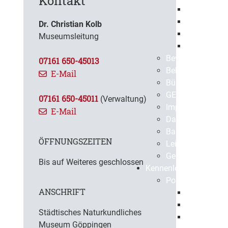
Kontakt
Europaweit
Öffentlich
Dr. Christian Kolb
Beabsichti
Museumsleitung
Vergebene 
Bevölkerungssch
07161 650-45013
Bekanntmachun
E-Mail
BürgerApp
GEPPO
07161 650-45011
(Verwaltung)
Impressum
E-Mail
Datenschutz
Barrierefreiheit
ÖFFNUNGSZEITEN
Leichte Sprache
Gebärdensprach
Bis auf Weiteres geschlossen
Kennenlernen
Portrait
ANSCHRIFT
Geschichte
Gegenwart
Städtisches Naturkundliches
Virtuelle S
Museum Göppingen