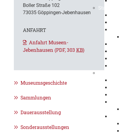
Ehrenbürge
Boller Straße 102
Stadtbezirke
73035 Göppingen-Jebenhausen
Bartenbach
Bezgenriet
ANFAHRT
Faurndau
1150 
Anfahrt Museen-
Hohenstau
Jebenhausen
(PDF, 303
KB
)
Holzheim
Jebenhaus
Maitis
Stadtpolitik
Oberbürger
Museumsgeschichte
Erster Bürg
Baubürgerm
Sammlungen
Gemeindera
Mitgli
Dauerausstellung
Haushalt
Haush
Sonderausstellungen
Haush