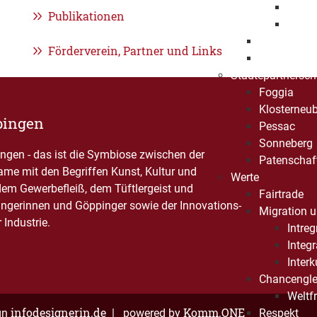
Eröff
Publikationen
Jahre
Beflaggung
Förderverein, Partner und Links
Stadtrecht
Städtepartnersch
Foggia
Klosterneu
pingen
Pessac
Sonneberg
gen - das ist die Symbiose zwischen der
Patenschaf
Name mit den Begriffen Kunst, Kultur und
Werte
dem Gewerbefleiß, dem Tüftlergeist und
Fairtrade
ngerinnen und Göppinger sowie der Innovations-
Migration u
Industrie.
Intre
Integ
Interk
Chancengle
Weltf
infodesignerin.de
Komm.ONE
gn
| powered by
Respekt