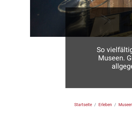
So vielfält
Museen. Gl
allgeg
Startseite
Erleben
Musee