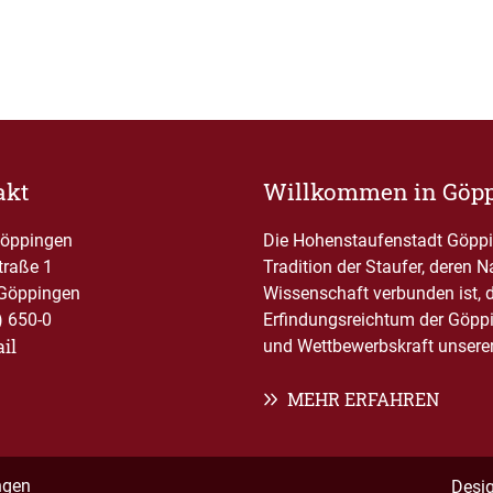
akt
Willkommen in Göp
Göppingen
Die Hohenstaufenstadt Göppin
traße 1
Tradition der Staufer, deren 
Göppingen
Wissenschaft verbunden ist, 
) 650-0
Erfindungsreichtum der Göppi
il
und Wettbewerbskraft unserer 
MEHR ERFAHREN
ngen
Desi