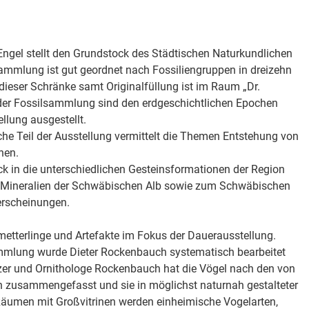
Engel stellt den Grundstock des Städtischen Naturkundlichen
mmlung ist gut geordnet nach Fossiliengruppen in dreizehn
dieser Schränke samt Originalfüllung ist im Raum „Dr.
 der Fossilsammlung sind den erdgeschichtlichen Epochen
llung ausgestellt.
he Teil der Ausstellung vermittelt die Themen Entstehung von
nen.
ick in die unterschiedlichen Gesteinsformationen der Region
r Mineralien der Schwäbischen Alb sowie zum Schwäbischen
rscheinungen.
etterlinge und Artefakte im Fokus der Dauerausstellung.
mlung wurde Dieter Rockenbauch systematisch bearbeitet
er und Ornithologe Rockenbauch hat die Vögel nach den von
zusammengefasst und sie in möglichst naturnah gestalteter
Räumen mit Großvitrinen werden einheimische Vogelarten,