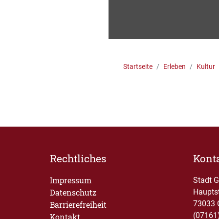
Startseite
Erleben
Kultur
Rechtliches
Kont
Impressum
Stadt 
Datenschutz
Haupts
73033 
Barrierefreiheit
(07161
Kontakt