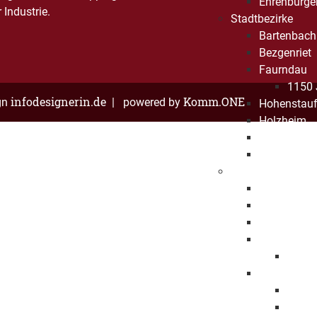
Ehrenbürge
Industrie.
Stadtbezirke
Bartenbach
Bezgenriet
Faurndau
1150 
infodesignerin.de
Komm.ONE
gn
| powered by
Hohenstau
Holzheim
Jebenhaus
Maitis
Stadtpolitik
Oberbürger
Erster Bürg
Baubürgerm
Gemeindera
Mitgli
Haushalt
Haush
Haush