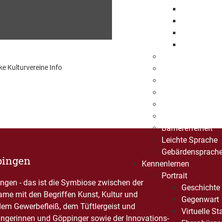
Europaweit
Öffentlich
Beabsichti
Vergebene 
Bevölkerungssch
 Kulturvereine Info
Bekanntmachun
BürgerApp
GEPPO
Impressum
Datenschutz
Barrierefreiheit
Leichte Sprache
Gebärdensprach
pingen
Kennenlernen
Portrait
gen - das ist die Symbiose zwischen der
Geschichte
Name mit den Begriffen Kunst, Kultur und
Gegenwart
dem Gewerbefleiß, dem Tüftlergeist und
Virtuelle S
ngerinnen und Göppinger sowie der Innovations-