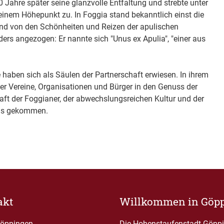
0 Jahre später seine glanzvolle Entfaltung und strebte unter
seinem Höhepunkt zu. In Foggia stand bekanntlich einst die
und von den Schönheiten und Reizen der apulischen
ders angezogen: Er nannte sich "Unus ex Apulia", "einer aus
haben sich als Säulen der Partnerschaft erwiesen. In ihrem
er Vereine, Organisationen und Bürger in den Genuss der
ft der Foggianer, der abwechslungsreichen Kultur und der
ens gekommen.
akt
Willkommen in Göp
Göppingen
Die Hohenstaufenstadt Göppin