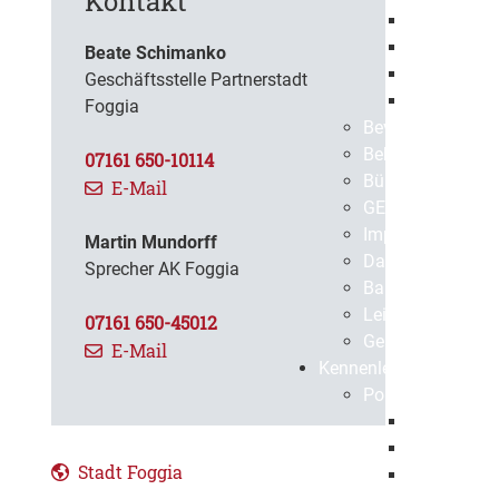
Kontakt
Europaweit
Öffentlich
Beate Schimanko
Beabsichti
Geschäftsstelle Partnerstadt
Vergebene 
Foggia
Bevölkerungssch
Bekanntmachun
07161 650-10114
BürgerApp
E-Mail
GEPPO
Impressum
Martin Mundorff
Datenschutz
Sprecher AK Foggia
Barrierefreiheit
Leichte Sprache
07161 650-45012
Gebärdensprach
E-Mail
Kennenlernen
Portrait
Geschichte
Gegenwart
Stadt Foggia
Virtuelle S