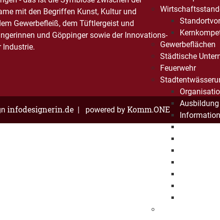
Wirtschaftsstand
Name mit den Begriffen Kunst, Kultur und
Standortvor
dem Gewerbefleiß, dem Tüftlergeist und
Kernkompe
ngerinnen und Göppinger sowie der Innovations-
Gewerbeflächen
Industrie.
Städtische Unte
Feuerwehr
Stadtentwässeru
Organisati
Ausbildung 
infodesignerin.de
Komm.ONE
gn
| powered by
Informatio
SEG erlebe
Umweltma
Kanalnetz
Klärwerk
Projekte
Historie
FAQ
Bürgerstiftung