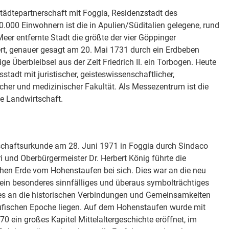
tädtepartnerschaft mit Foggia, Residenzstadt des
170.000 Einwohnern ist die in Apulien/Süditalien gelegene, rund
eer entfernte Stadt die größte der vier Göppinger
ert, genauer gesagt am 20. Mai 1731 durch ein Erdbeben
ige Überbleibsel aus der Zeit Friedrich II. ein Torbogen. Heute
sstadt mit juristischer, geisteswissenschaftlicher,
licher und medizinischer Fakultät. Als Messezentrum ist die
ie Landwirtschaft.
schaftsurkunde am 28. Juni 1971 in Foggia durch Sindaco
ri und Oberbürgermeister Dr. Herbert König führte die
hen Erde vom Hohenstaufen bei sich. Dies war an die neu
in besonderes sinnfälliges und überaus symbolträchtiges
e es an die historischen Verbindungen und Gemeinsamkeiten
taufischen Epoche liegen. Auf dem Hohenstaufen wurde mit
ein großes Kapitel Mittelaltergeschichte eröffnet, im