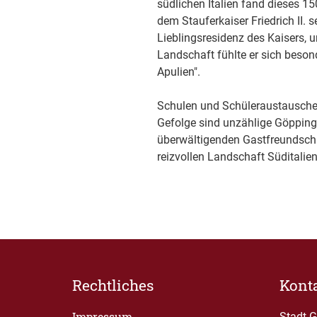
südlichen Italien fand dieses 15
dem Stauferkaiser Friedrich II. 
Lieblingsresidenz des Kaisers, 
Landschaft fühlte er sich beson
Apulien".
Schulen und Schüleraustausche 
Gefolge sind unzählige Göpping
überwältigenden Gastfreundscha
reizvollen Landschaft Süditali
Rechtliches
Kont
Impressum
Stadt 