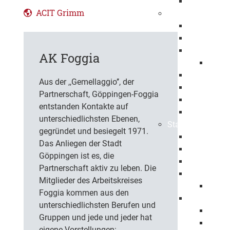
Ehrenbürge
ACIT Grimm
Stadtbezirke
Bartenbach
Bezgenriet
Faurndau
AK Foggia
1150 
Hohenstau
Aus der ,,Gemellaggio’’, der
Holzheim
Partnerschaft, Göppingen-Foggia
Jebenhaus
entstanden Kontakte auf
Maitis
unterschiedlichsten Ebenen,
Stadtpolitik
gegründet und besiegelt 1971.
Oberbürger
Das Anliegen der Stadt
Erster Bürg
Göppingen ist es, die
Baubürgerm
Partnerschaft aktiv zu leben. Die
Gemeindera
Mitglieder des Arbeitskreises
Mitgli
Foggia kommen aus den
Haushalt
unterschiedlichsten Berufen und
Haush
Gruppen und jede und jeder hat
Haush
eigene Vorstellungen: