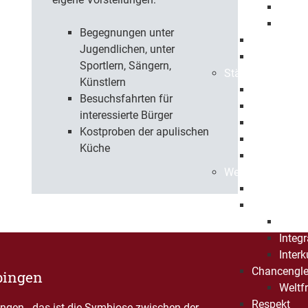
Eröff
Jahre
Begegnungen unter
Beflaggung
Jugendlichen, unter
Stadtrecht
Sportlern, Sängern,
Städtepartnersch
Künstlern
Foggia
Besuchsfahrten für
Klosterneu
interessierte Bürger
Pessac
Kostproben der apulischen
Sonneberg
Küche
Patenschaf
Werte
Fairtrade
Migration u
Intre
Integ
Interk
Chancengle
pingen
Weltf
Respekt
gen - das ist die Symbiose zwischen der