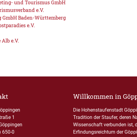
keting- und Tourismus GmbH
rismusverband e.V.
g GmbH Baden-Württemberg
stparadies e.V.
Alb e.V.
akt
Willkommen in Göp
Göppingen
Die Hohenstaufenstadt Göppin
traße 1
Tradition der Staufer, deren 
Göppingen
Wissenschaft verbunden ist, 
) 650-0
Erfindungsreichtum der Göppi