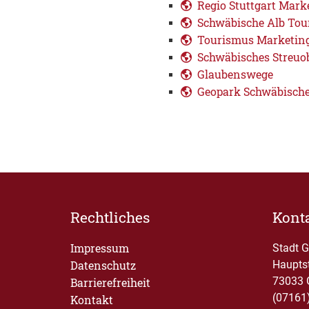
Regio Stuttgart Mar
Schwäbische Alb Tou
Tourismus Marketin
Schwäbisches Streuob
Glaubenswege
Geopark Schwäbische 
Rechtliches
Kont
Impressum
Stadt 
Datenschutz
Haupts
73033 
Barrierefreiheit
(07161
Kontakt