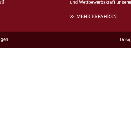
il
und Wettbewerbskraft unserer 
MEHR ERFAHREN
ngen
Desi