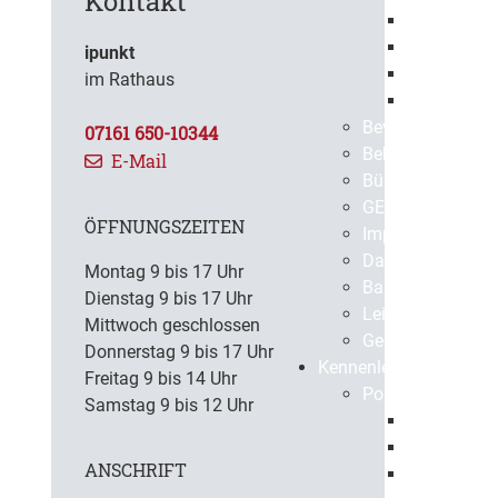
Kontakt
Europaweit
Öffentlich
ipunkt
Beabsichti
im Rathaus
Vergebene 
Bevölkerungssch
07161 650-10344
Bekanntmachun
E-Mail
BürgerApp
GEPPO
ÖFFNUNGSZEITEN
Impressum
Datenschutz
Montag 9 bis 17 Uhr
Barrierefreiheit
Dienstag 9 bis 17 Uhr
Leichte Sprache
Mittwoch geschlossen
Gebärdensprach
Donnerstag 9 bis 17 Uhr
Kennenlernen
Freitag 9 bis 14 Uhr
Portrait
Samstag 9 bis 12 Uhr
Geschichte
Gegenwart
ANSCHRIFT
Virtuelle S