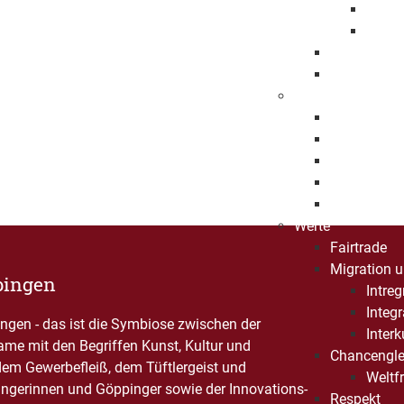
Eröff
Jahre
Beflaggung
Stadtrecht
Städtepartnersch
Foggia
Klosterneu
Pessac
Sonneberg
Patenschaf
Werte
Fairtrade
Migration u
pingen
Intre
Integ
gen - das ist die Symbiose zwischen der
Interk
Name mit den Begriffen Kunst, Kultur und
Chancengle
dem Gewerbefleiß, dem Tüftlergeist und
Weltf
ngerinnen und Göppinger sowie der Innovations-
Respekt