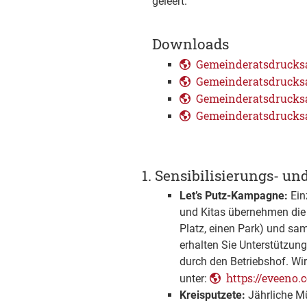
geleert.
Downloads
Gemeinderatsdrucksac
Gemeinderatsdrucksac
Gemeinderatsdrucksac
Gemeinderatsdrucksa
1. Sensibilisierungs- 
Let’s Putz-Kampagne:
Ein
und Kitas übernehmen die P
Platz, einen Park) und sa
erhalten Sie Unterstützun
durch den Betriebshof. Wi
https://eveeno.
unter:
Kreisputzete:
Jährliche Mü