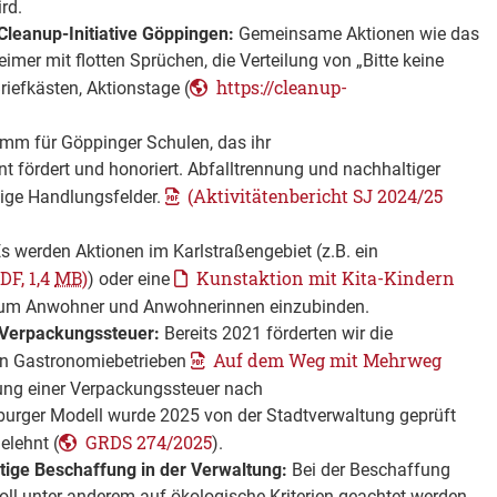
rd.
leanup-Initiative Göppingen:
Gemeinsame Aktionen wie das
eimer mit flotten Sprüchen, die Verteilung von „Bitte keine
https://cleanup-
iefkästen, Aktionstage (
mm für Göppinger Schulen, das ihr
 fördert und honoriert. Abfalltrennung und nachhaltiger
(Aktivitätenbericht SJ 2024/25
tige Handlungsfelder.
s werden Aktionen im Karlstraßengebiet (z.B. ein
DF, 1,4
MB
)
Kunstaktion mit Kita-Kindern
) oder eine
, um Anwohner und Anwohnerinnen einzubinden.
Verpackungssteuer:
Bereits 2021 förderten wir die
Auf dem Weg mit Mehrweg
in Gastronomiebetrieben
rung einer Verpackungssteuer nach
burger Modell wurde 2025 von der Stadtverwaltung geprüft
GRDS 274/2025
lehnt (
).
ige Beschaffung in der Verwaltung:
Bei der Beschaffung
oll unter anderem auf ökologische Kriterien geachtet werden