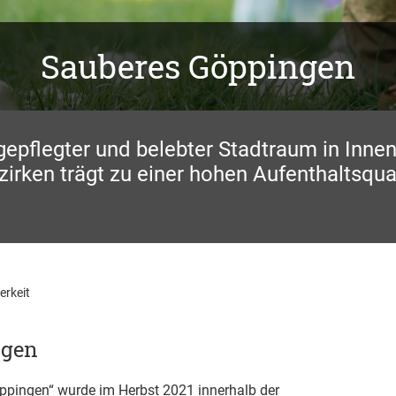
Sauberes Göppingen
 gepflegter und belebter Stadtraum in Inne
irken trägt zu einer hohen Aufenthaltsqual
erkeit
ngen
ppingen“ wurde im Herbst 2021 innerhalb der