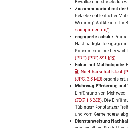
Bevölkerung eingeladen wi
Zusammenarbeit mit der C
Bekleben öffentlicher Müll
Werbung“-Aufklebern für Br
goeppingen.de/
).
engagierte schule:
Progra
Nachhaltigkeitsengagement
Konsum sind hierbei wich
(PDF)
(PDF, 891
KB
)
Fokus auf Müllhotspots:
E
Nachbarschaftsfest
(P
(JPG, 3,5
MB
)
organisiert
Mehrweg-Förderung und 
Einführung von Mehrweg 
(PDF, 1,6 MB)
. Die Einfüh
Tübinger/Konstanzer/Frei
und vom Gemeinderat abge
Dienstanweisung Nachhalt
von sensiblen Produkten s