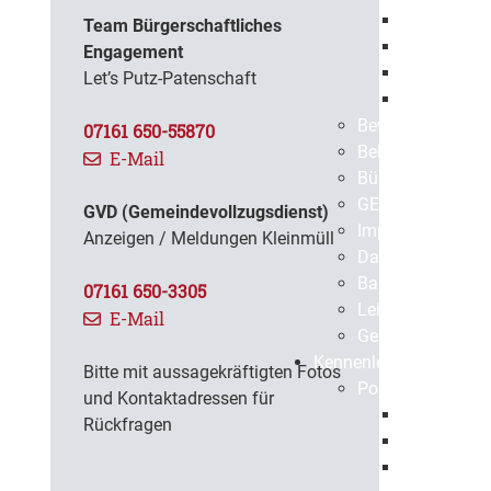
Europaweit
Team Bürgerschaftliches
Öffentlich
Engagement
Beabsichti
Let’s Putz-Patenschaft
Vergebene 
Bevölkerungssch
07161 650-55870
Bekanntmachun
E-Mail
BürgerApp
GEPPO
GVD (Gemeindevollzugsdienst)
Impressum
Anzeigen / Meldungen Kleinmüll
Datenschutz
Barrierefreiheit
07161 650-3305
Leichte Sprache
E-Mail
Gebärdensprach
Kennenlernen
Bitte mit aussagekräftigten Fotos
Portrait
und Kontaktadressen für
Geschichte
Rückfragen
Gegenwart
Virtuelle S