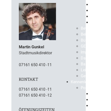
Europaweit
Öffentlich
Beabsichti
Vergebene 
Bevölkerungssch
Bekanntmachun
BürgerApp
GEPPO
Martin Gunkel
Impressum
Stadtmusikdirektor
Datenschutz
Barrierefreiheit
07161 650 410 -11
Leichte Sprache
Gebärdensprach
KONTAKT
Kennenlernen
Portrait
07161 650 410 -11
Geschichte
07161 650 410 -12
Gegenwart
Virtuelle S
ÖFFNUNGSZEITEN