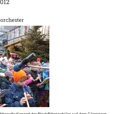
012
norchester