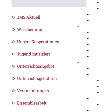
Eröff
Jahre
Beflaggung
JMS Aktuell
Stadtrecht
Städtepartnersch
Wir über uns
Foggia
Klosterneu
Unsere Kooperationen
Pessac
Sonneberg
Jugend musiziert
Patenschaf
Werte
Unterrichtsangebot
Fairtrade
Migration u
Unterrichtsgebühren
Intre
Integ
Veranstaltungen
Interk
Chancengle
Ensemblearbeit
Weltf
Respekt