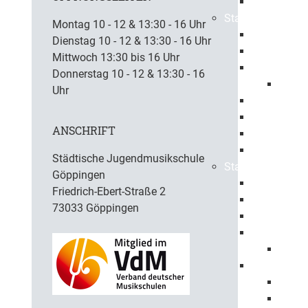
Ehrenbürge
Stadtbezirke
Montag 10 - 12 & 13:30 - 16 Uhr
Bartenbach
Dienstag 10 - 12 & 13:30 - 16 Uhr
Bezgenriet
Mittwoch 13:30 bis 16 Uhr
Faurndau
Donnerstag 10 - 12 & 13:30 - 16
1150 
Uhr
Hohenstau
Holzheim
ANSCHRIFT
Jebenhaus
Maitis
Städtische Jugendmusikschule
Stadtpolitik
Göppingen
Oberbürger
Friedrich-Ebert-Straße 2
Erster Bürg
73033 Göppingen
Baubürgerm
Gemeindera
Mitgli
Haushalt
Haush
Haush