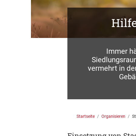
Hilf
Immer hä
Siedlungsraum
vermehrt in d
Gebä
Startseite
Organisieren
St
Einsetzung von Sta