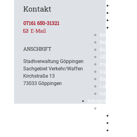
Europaweit
Kontakt
Öffentlich
Beabsichti
07161 650-31321
Vergebene 
E-Mail
Bevölkerungssch
Bekanntmachun
ANSCHRIFT
BürgerApp
GEPPO
Stadtverwaltung Göppingen
Impressum
Sachgebiet Verkehr/Waffen
Datenschutz
Kirchstraße 13
Barrierefreiheit
73033 Göppingen
Leichte Sprache
Gebärdensprach
Kennenlernen
Portrait
Geschichte
Gegenwart
Virtuelle S