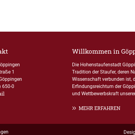
akt
Willkommen in Göp
Göppingen
Die Hohenstaufenstadt Göppin
traße 1
Tradition der Staufer, deren 
Göppingen
Wissenschaft verbunden ist, 
) 650-0
Erfindungsreichtum der Göppi
il
und Wettbewerbskraft unserer 
MEHR ERFAHREN
ngen
Desi