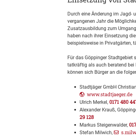
Durch eine Änderung im Jagd- 
vergangenen Jahr die Möglichkei
Zusatzausbildung zum Umgang m
haben nach ihrer Einsetzung di
beispielsweise in Privatgärten, t
Für das Göppinger Stadtgebiet si
tatkräftig als auch beratend bei
können sich Bürger an die folg
Stadtjäger GmbH Christi
www.stadtjaeger.de
0171 480 44
Ulrich Merkel,
Alexander Krauß, Göpping
29 128
01
Markus Steigenwalder,
s.mil
Stefan Milwich,