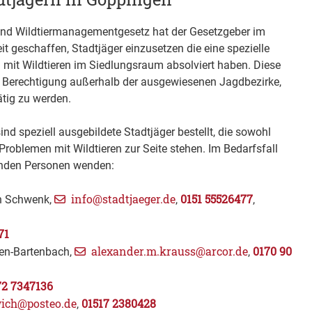
und Wildtiermanagementgesetz hat der Gesetzgeber im
t geschaffen, Stadtjäger einzusetzen die eine spezielle
it Wildtieren im Siedlungsraum absolviert haben. Diese
e Berechtigung außerhalb der ausgewiesenen Jagdbezirke,
ätig zu werden.
nd speziell ausgebildete Stadtjäger bestellt, die sowohl
 Problemen mit Wildtieren zur Seite stehen. Im Bedarfsfall
enden Personen wenden:
info@stadtjaeger.de
0151 55526477
an Schwenk,
,
,
71
alexander.m.krauss@arcor.de
0170 90
en-Bartenbach,
,
72 7347136
wich@posteo.de
01517 2380428
,