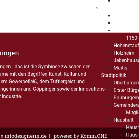
Ehrenbürge
Stadtbezirke
Bartenbach
Bezgenriet
Faurndau
1150 
Hohenstau
pingen
Holzheim
Jebenhaus
gen - das ist die Symbiose zwischen der
Maitis
Name mit den Begriffen Kunst, Kultur und
Stadtpolitik
dem Gewerbefleiß, dem Tüftlergeist und
Oberbürger
ngerinnen und Göppinger sowie der Innovations-
Erster Bürg
Industrie.
Baubürgerm
Gemeindera
Mitgli
Haushalt
Haush
Haush
infodesignerin.de
Komm.ONE
gn
| powered by