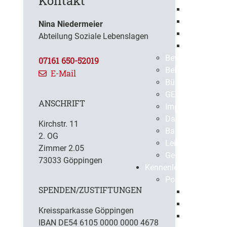
Kontakt
Europaweit
Öffentlich
Nina Niedermeier
Beabsichti
Abteilung Soziale Lebenslagen
Vergebene 
Bevölkerungssch
07161 650-52019
Bekanntmachun
E-Mail
BürgerApp
GEPPO
ANSCHRIFT
Impressum
Datenschutz
Kirchstr. 11
Barrierefreiheit
2. OG
Leichte Sprache
Zimmer 2.05
Gebärdensprach
73033 Göppingen
Kennenlernen
Portrait
SPENDEN/ZUSTIFTUNGEN
Geschichte
Gegenwart
Kreissparkasse Göppingen
Virtuelle S
IBAN DE54 6105 0000 0000 4678