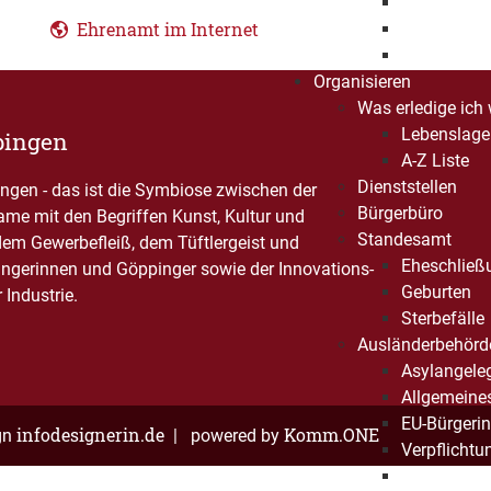
Projekte
Ehrenamt im Internet
Angebote
Projektförd
Organisieren
Was erledige ich
Lebenslage
pingen
A-Z Liste
Dienststellen
gen - das ist die Symbiose zwischen der
Bürgerbüro
Name mit den Begriffen Kunst, Kultur und
Standesamt
dem Gewerbefleiß, dem Tüftlergeist und
Eheschließ
ngerinnen und Göppinger sowie der Innovations-
Geburten
Industrie.
Sterbefälle
Ausländerbehörd
Asylangele
Allgemeine
EU-Bürgerin
infodesignerin.de
Komm.ONE
gn
| powered by
Verpflichtu
Umverteilu