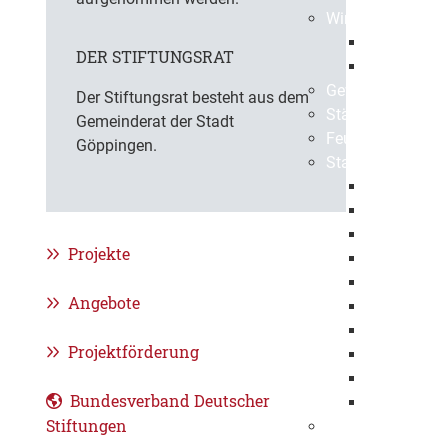
Wirtschaftsstand
Standortvor
DER STIFTUNGSRAT
Kernkompe
Gewerbeflächen
Der Stiftungsrat besteht aus dem
Städtische Unte
Gemeinderat der Stadt
Feuerwehr
Göppingen.
Stadtentwässeru
Organisati
Ausbildung 
Informatio
Projekte
SEG erlebe
Umweltma
Angebote
Kanalnetz
Klärwerk
Projektförderung
Projekte
Historie
Bundesverband Deutscher
FAQ
Stiftungen
Bürgerstiftung