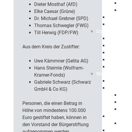
Eröff
Dieter Mosthaf (AfD)
Jahre
Elke Caesar (Grüne)
Beflaggung
Dr. Michael Grebner (SPD)
Stadtrecht
Thomas Schwegler (FWG)
Städtepartnersch
Till Herwig (FDP/FW)
Foggia
Klosterneu
Aus dem Kreis der Zustifter:
Pessac
Sonneberg
Uwe Kämmner (Gelita AG)
Patenschaf
Hans Steimle (Wolfram-
Werte
Kramer-Fonds)
Fairtrade
Gabriele Schwarz (Schwarz
Migration u
GmbH & Co KG)
Intre
Integ
Personen, die einen Betrag in
Interk
Höhe von mindestens 100.000
Chancengle
Euro gestiftet haben, können in
Weltf
den Vorstand der Bürgerstiftung
Respekt
aufgenommen werden.