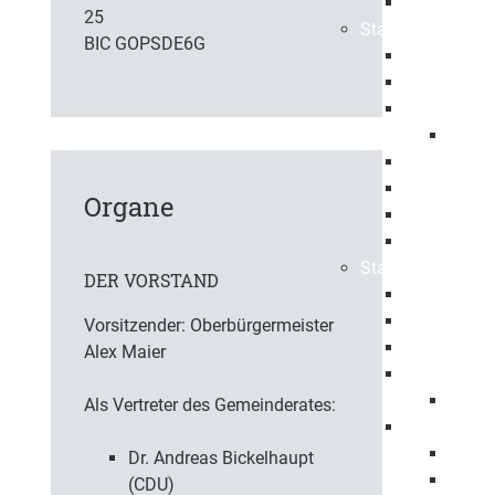
Ehrenbürge
25
Stadtbezirke
BIC GOPSDE6G
Bartenbach
Bezgenriet
Faurndau
1150 
Hohenstau
Holzheim
Organe
Jebenhaus
Maitis
Stadtpolitik
DER VORSTAND
Oberbürger
Erster Bürg
Vorsitzender:
Oberbürgermeister
Baubürgerm
Alex Maier
Gemeindera
Mitgli
Als Vertreter des Gemeinderates:
Haushalt
Haush
Dr. Andreas Bickelhaupt
Haush
(CDU)