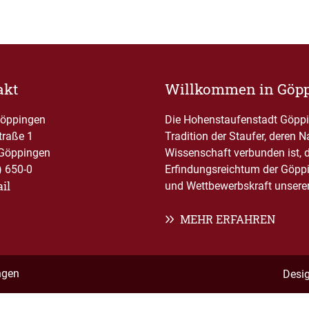
akt
Willkommen in Göp
Göppingen
Die Hohenstaufenstadt Göppin
traße 1
Tradition der Staufer, deren 
Göppingen
Wissenschaft verbunden ist, 
) 650-0
Erfindungsreichtum der Göppi
il
und Wettbewerbskraft unserer 
MEHR ERFAHREN
ngen
Desi