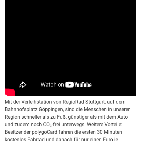
Mit der Verleihstation von RegioRad Stuttgart, auf dem
Bahnhofsplatz Göppingen, sind die Menschen in unserer
Region schneller als zu Fuß, günstiger als mit dem Auto
und zudem noch CO₂-frei unterwegs. Weitere Vorteile:
Besitzer der polygoCard fahren die ersten 30 Minuten
kostenlos Fahrrad und danach für nur einen Euro je