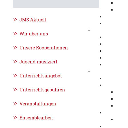
Eröff
Jahre
Beflaggung
JMS Aktuell
Stadtrecht
Städtepartnersch
Wir über uns
Foggia
Klosterneu
Unsere Kooperationen
Pessac
Sonneberg
Jugend musiziert
Patenschaf
Werte
Unterrichtsangebot
Fairtrade
Migration u
Unterrichtsgebühren
Intre
Integ
Veranstaltungen
Interk
Chancengle
Ensemblearbeit
Weltf
Respekt