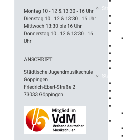
Ehrenbürge
Stadtbezirke
Montag 10 - 12 & 13:30 - 16 Uhr
Bartenbach
Dienstag 10 - 12 & 13:30 - 16 Uhr
Bezgenriet
Mittwoch 13:30 bis 16 Uhr
Faurndau
Donnerstag 10 - 12 & 13:30 - 16
1150 
Uhr
Hohenstau
Holzheim
ANSCHRIFT
Jebenhaus
Maitis
Städtische Jugendmusikschule
Stadtpolitik
Göppingen
Oberbürger
Friedrich-Ebert-Straße 2
Erster Bürg
73033 Göppingen
Baubürgerm
Gemeindera
Mitgli
Haushalt
Haush
Haush