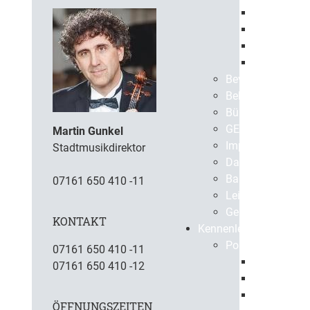
Europaweit
Öffentlich
Beabsichti
Vergebene 
Bevölkerungssch
Bekanntmachun
BürgerApp
GEPPO
Martin Gunkel
Impressum
Stadtmusikdirektor
Datenschutz
Barrierefreiheit
07161 650 410 -11
Leichte Sprache
Gebärdensprach
KONTAKT
Kennenlernen
Portrait
07161 650 410 -11
Geschichte
07161 650 410 -12
Gegenwart
Virtuelle S
ÖFFNUNGSZEITEN