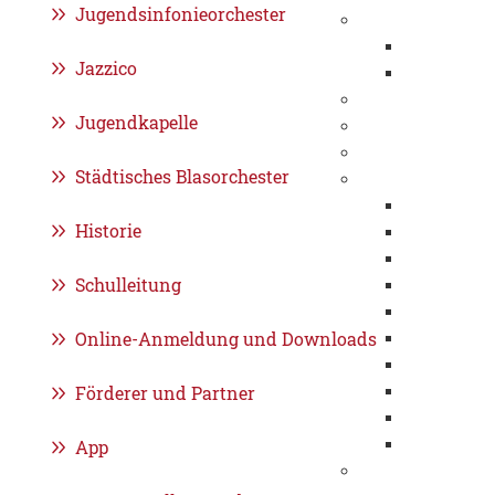
Jugendsinfonieorchester
Wirtschaftsstand
Standortvor
Jazzico
Kernkompe
Gewerbeflächen
Jugendkapelle
Städtische Unte
Feuerwehr
Städtisches Blasorchester
Stadtentwässeru
Organisati
Historie
Ausbildung 
Informatio
Schulleitung
SEG erlebe
Umweltma
Online-Anmeldung und Downloads
Kanalnetz
Klärwerk
Förderer und Partner
Projekte
Historie
FAQ
App
Bürgerstiftung