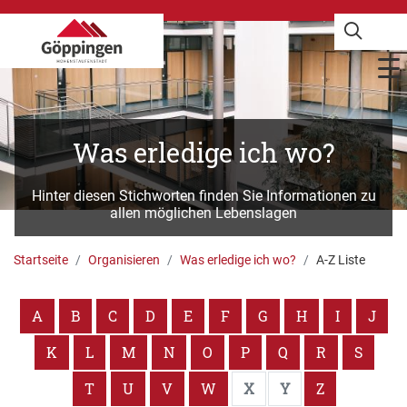
Was erledige ich wo?
Hinter diesen Stichworten finden Sie Informationen zu
allen möglichen Lebenslagen
Startseite
Organisieren
Was erledige ich wo?
A-Z Liste
A
B
C
D
E
F
G
H
I
J
K
L
M
N
O
P
Q
R
S
T
U
V
W
X
Y
Z