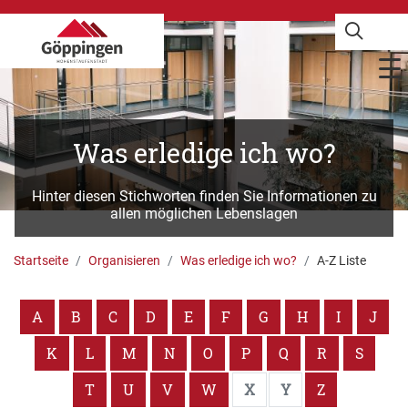
Was erledige ich wo?
Hinter diesen Stichworten finden Sie Informationen zu
allen möglichen Lebenslagen
Startseite
Organisieren
Was erledige ich wo?
A-Z Liste
A
B
C
D
E
F
G
H
I
J
K
L
M
N
O
P
Q
R
S
T
U
V
W
X
Y
Z