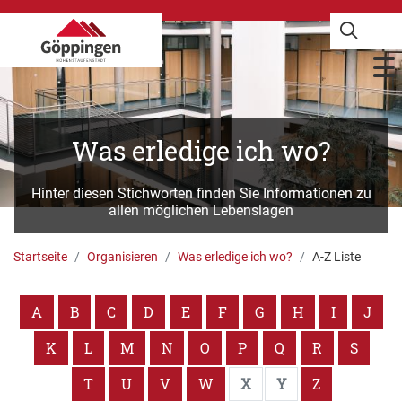
Was erledige ich wo?
Hinter diesen Stichworten finden Sie Informationen zu
allen möglichen Lebenslagen
Startseite
Organisieren
Was erledige ich wo?
A-Z Liste
A
B
C
D
E
F
G
H
I
J
K
L
M
N
O
P
Q
R
S
T
U
V
W
X
Y
Z