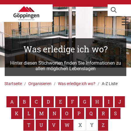
Was erledige ich wo?
Hinter diesen Stichworten finden Sie Informationen zu
allen möglichen Lebenslagen
Startseite
Organisieren
Was erledige ich wo?
A-Z Liste
A
B
C
D
E
F
G
H
I
J
K
L
M
N
O
P
Q
R
S
T
U
V
W
X
Y
Z