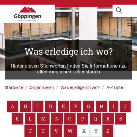
Was erledige ich wo?
Hinter diesen Stichworten finden Sie Informationen zu
allen möglichen Lebenslagen
Startseite
Organisieren
Was erledige ich wo?
A-Z Liste
A
B
C
D
E
F
G
H
I
J
K
L
M
N
O
P
Q
R
S
T
U
V
W
X
Y
Z