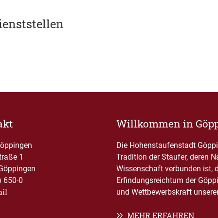
ienststellen
akt
Willkommen in Göp
Göppingen
Die Hohenstaufenstadt Göppin
traße 1
Tradition der Staufer, deren 
Göppingen
Wissenschaft verbunden ist, 
) 650-0
Erfindungsreichtum der Göppi
il
und Wettbewerbskraft unserer 
MEHR ERFAHREN