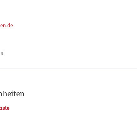
en.de
g!
nheiten
nste