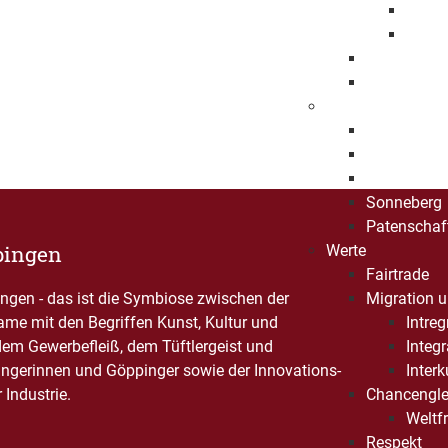
Eröff
Jahre
Beflaggung
Stadtrecht
Städtepartnersch
Foggia
Klosterneu
Pessac
Sonneberg
Patenschaf
pingen
Werte
Fairtrade
gen - das ist die Symbiose zwischen der
Migration u
Name mit den Begriffen Kunst, Kultur und
Intre
dem Gewerbefleiß, dem Tüftlergeist und
Integ
ngerinnen und Göppinger sowie der Innovations-
Interk
Industrie.
Chancengle
Weltf
Respekt