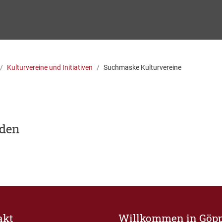
Kulturvereine und Initiativen
Suchmaske Kulturvereine
nden
akt
Willkommen in Göp