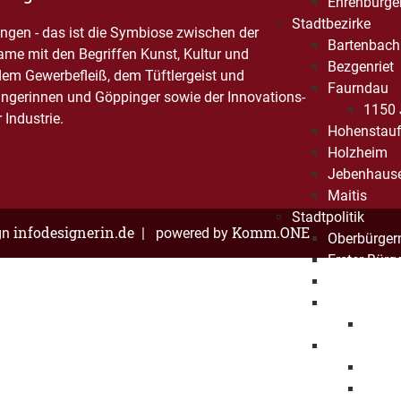
Ehrenbürge
Stadtbezirke
gen - das ist die Symbiose zwischen der
Bartenbach
Name mit den Begriffen Kunst, Kultur und
Bezgenriet
dem Gewerbefleiß, dem Tüftlergeist und
Faurndau
ngerinnen und Göppinger sowie der Innovations-
1150 
Industrie.
Hohenstau
Holzheim
Jebenhaus
Maitis
Stadtpolitik
infodesignerin.de
Komm.ONE
gn
| powered by
Oberbürger
Erster Bürg
Baubürgerm
Gemeindera
Mitgli
Haushalt
Haush
Haush