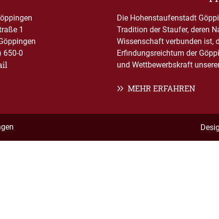
Göppingen
Die Hohenstaufenstadt Göppin
traße 1
Tradition der Staufer, deren 
Göppingen
Wissenschaft verbunden ist, 
) 650-0
Erfindungsreichtum der Göppi
il
und Wettbewerbskraft unserer 
MEHR ERFAHREN
ngen
Desi