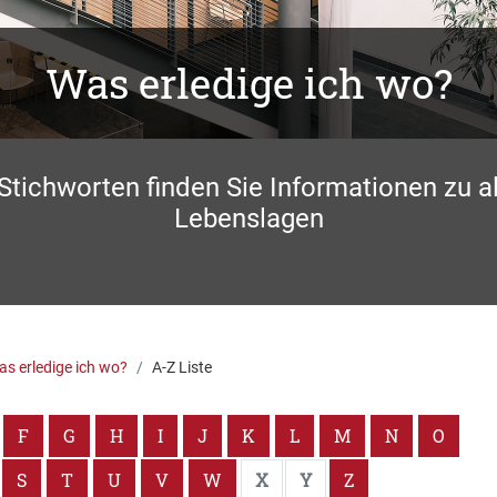
Was erledige ich wo?
 Stichworten finden Sie Informationen zu a
Lebenslagen
s erledige ich wo?
A-Z Liste
F
G
H
I
J
K
L
M
N
O
S
T
U
V
W
X
Y
Z