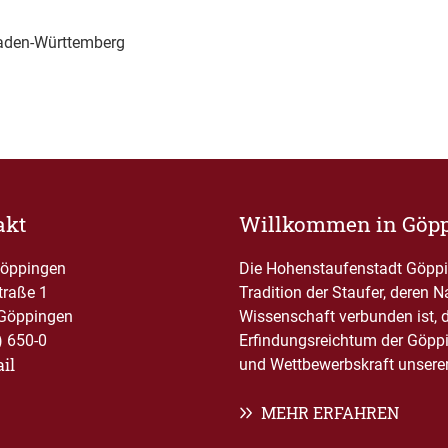
Baden-Württemberg
akt
Willkommen in Göp
Göppingen
Die Hohenstaufenstadt Göppin
traße 1
Tradition der Staufer, deren 
Göppingen
Wissenschaft verbunden ist, 
) 650-0
Erfindungsreichtum der Göppi
il
und Wettbewerbskraft unserer 
MEHR ERFAHREN