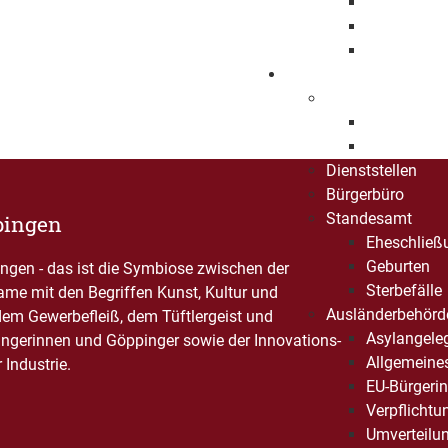
Projekte
Angebote
Projektförd
Organisieren
Was erledige ich
Lebenslage
A-Z Liste
Dienststellen
Bürgerbüro
Standesamt
pingen
Eheschließ
Geburten
gen - das ist die Symbiose zwischen der
Sterbefälle
Name mit den Begriffen Kunst, Kultur und
Ausländerbehörd
dem Gewerbefleiß, dem Tüftlergeist und
Asylangele
ngerinnen und Göppinger sowie der Innovations-
Allgemeine
Industrie.
EU-Bürgerin
Verpflichtu
Umverteilu