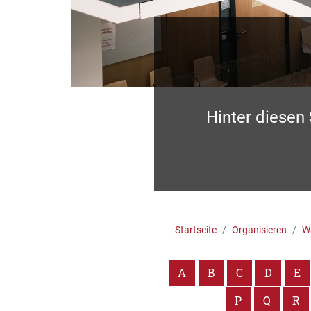
Hinter diesen
Startseite
Organisieren
Wa
A
B
C
D
E
P
Q
R