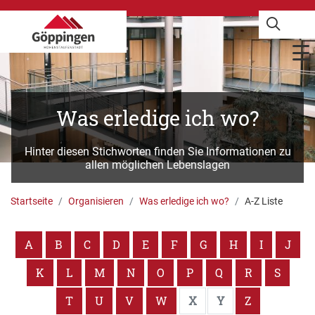
Was erledige ich wo?
Hinter diesen Stichworten finden Sie Informationen zu
allen möglichen Lebenslagen
Startseite
Organisieren
Was erledige ich wo?
A-Z Liste
A
B
C
D
E
F
G
H
I
J
K
L
M
N
O
P
Q
R
S
T
U
V
W
X
Y
Z