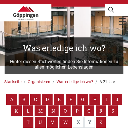
Was erledige ich wo?
Hinter diesen Stichworten finden Sie Informationen zu
allen möglichen Lebenslagen
Startseite
Organisieren
Was erledige ich wo?
A-Z Liste
A
B
C
D
E
F
G
H
I
J
K
L
M
N
O
P
Q
R
S
T
U
V
W
X
Y
Z