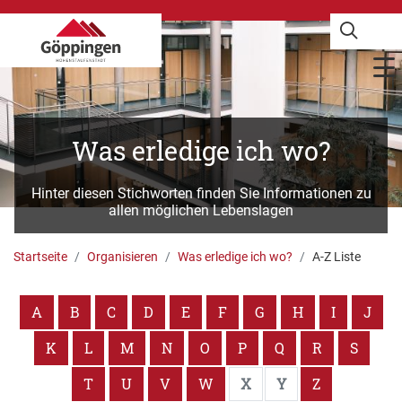
Was erledige ich wo?
Hinter diesen Stichworten finden Sie Informationen zu
allen möglichen Lebenslagen
Startseite
Organisieren
Was erledige ich wo?
A-Z Liste
A
B
C
D
E
F
G
H
I
J
K
L
M
N
O
P
Q
R
S
T
U
V
W
X
Y
Z