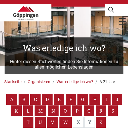
Was erledige ich wo?
Hinter diesen Stichworten finden Sie Informationen zu
allen möglichen Lebenslagen
Startseite
Organisieren
Was erledige ich wo?
A-Z Liste
A
B
C
D
E
F
G
H
I
J
K
L
M
N
O
P
Q
R
S
T
U
V
W
X
Y
Z