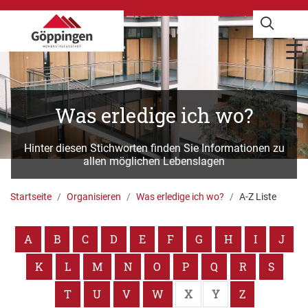
Was erledige ich wo?
Hinter diesen Stichworten finden Sie Informationen zu
allen möglichen Lebenslagen
Startseite
Organisieren
Was erledige ich wo?
A-Z Liste
A
B
C
D
E
F
G
H
I
J
K
L
M
N
O
P
Q
R
S
T
U
V
W
X
Y
Z