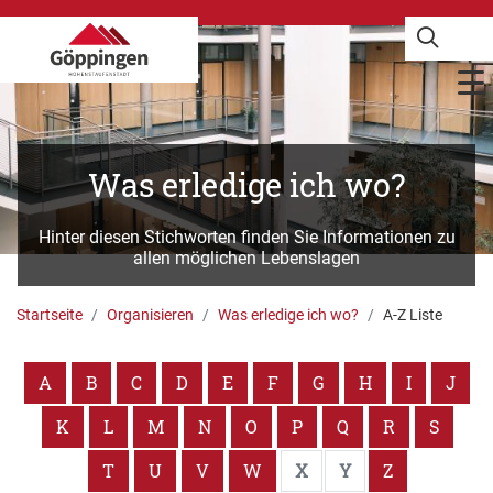
Was erledige ich wo?
Hinter diesen Stichworten finden Sie Informationen zu
allen möglichen Lebenslagen
Startseite
Organisieren
Was erledige ich wo?
A-Z Liste
A
B
C
D
E
F
G
H
I
J
K
L
M
N
O
P
Q
R
S
T
U
V
W
X
Y
Z