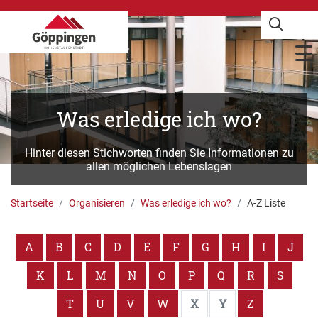
Was erledige ich wo?
Hinter diesen Stichworten finden Sie Informationen zu
allen möglichen Lebenslagen
Startseite
Organisieren
Was erledige ich wo?
A-Z Liste
A
B
C
D
E
F
G
H
I
J
K
L
M
N
O
P
Q
R
S
T
U
V
W
X
Y
Z