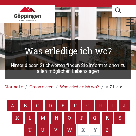
Was erledige ich wo?
Hinter diesen Stichworten finden Sie Informationen zu
allen möglichen Lebenslagen
Startseite
Organisieren
Was erledige ich wo?
A-Z Liste
A
B
C
D
E
F
G
H
I
J
K
L
M
N
O
P
Q
R
S
T
U
V
W
X
Y
Z