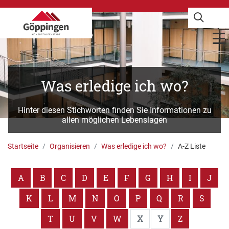
Was erledige ich wo?
Hinter diesen Stichworten finden Sie Informationen zu
allen möglichen Lebenslagen
Startseite
Organisieren
Was erledige ich wo?
A-Z Liste
A
B
C
D
E
F
G
H
I
J
K
L
M
N
O
P
Q
R
S
T
U
V
W
X
Y
Z