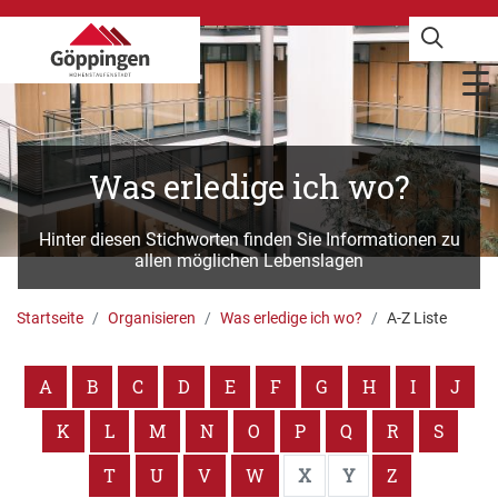
Was erledige ich wo?
Hinter diesen Stichworten finden Sie Informationen zu
allen möglichen Lebenslagen
Startseite
Organisieren
Was erledige ich wo?
A-Z Liste
A
B
C
D
E
F
G
H
I
J
K
L
M
N
O
P
Q
R
S
T
U
V
W
X
Y
Z