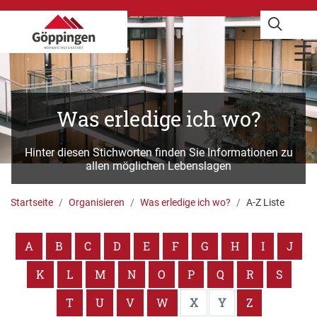
Was erledige ich wo?
Hinter diesen Stichworten finden Sie Informationen zu
allen möglichen Lebenslagen
Startseite
Organisieren
Was erledige ich wo?
A-Z Liste
A
B
C
D
E
F
G
H
I
J
K
L
M
N
O
P
Q
R
S
T
U
V
W
X
Y
Z