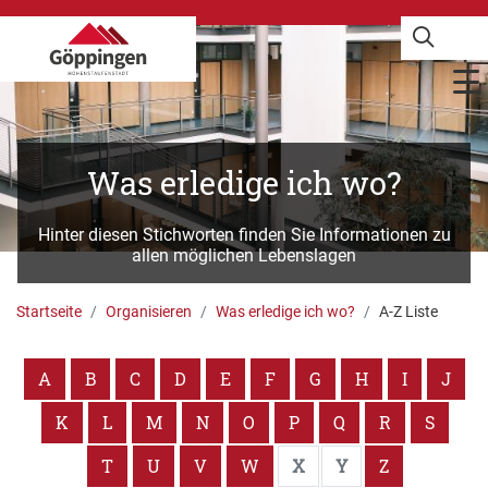
Was erledige ich wo?
Hinter diesen Stichworten finden Sie Informationen zu
allen möglichen Lebenslagen
Startseite
Organisieren
Was erledige ich wo?
A-Z Liste
A
B
C
D
E
F
G
H
I
J
K
L
M
N
O
P
Q
R
S
T
U
V
W
X
Y
Z