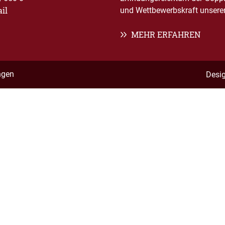
il
und Wettbewerbskraft unserer 
MEHR ERFAHREN
ngen
Desi