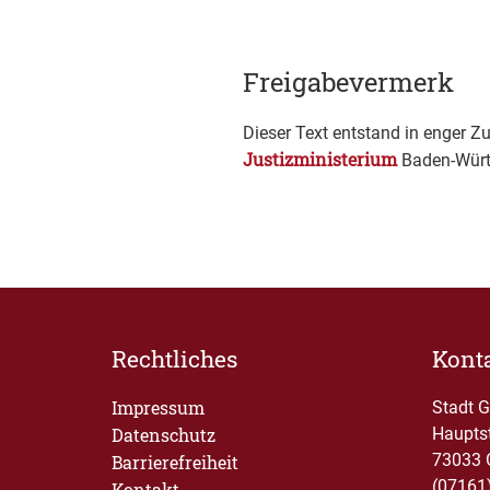
Freigabevermerk
Dieser Text entstand in enger Z
Justizministerium
Baden-Württ
Rechtliches
Kont
Impressum
Stadt 
Datenschutz
Haupts
73033 
Barrierefreiheit
(07161
Kontakt