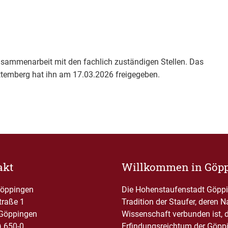
usammenarbeit mit den fachlich zuständigen Stellen. Das
emberg hat ihn am 17.03.2026 freigegeben.
akt
Willkommen in Göp
Göppingen
Die Hohenstaufenstadt Göppin
traße 1
Tradition der Staufer, deren 
Göppingen
Wissenschaft verbunden ist, 
) 650-0
Erfindungsreichtum der Göppi