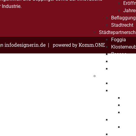
Eröff
Industrie.
Jahre
Beflaggung
Stadtrecht
Städtepartnersch
Foggia
infodesignerin.de
Komm.ONE
gn
| powered by
Klosterneu
Pessac
Sonneberg
Patenschaf
Werte
Fairtrade
Migration u
Intre
Integ
Interk
Chancengle
Weltf
Respekt