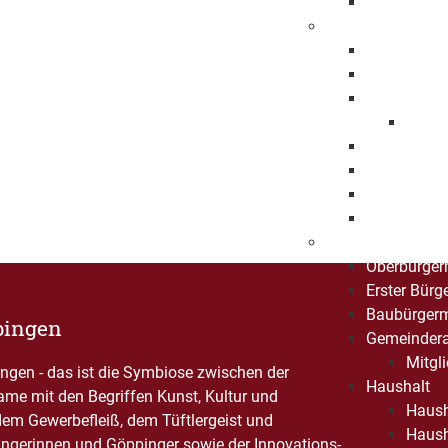
Ehrenbürge
Stadtbezirke
Bartenbach
Bezgenriet
Faurndau
1150 
Hohenstau
Holzheim
Jebenhaus
Maitis
Stadtpolitik
Oberbürger
Erster Bürg
Baubürgerm
pingen
Gemeindera
Mitgli
gen - das ist die Symbiose zwischen der
Haushalt
Name mit den Begriffen Kunst, Kultur und
Haush
dem Gewerbefleiß, dem Tüftlergeist und
Haush
ngerinnen und Göppinger sowie der Innovations-