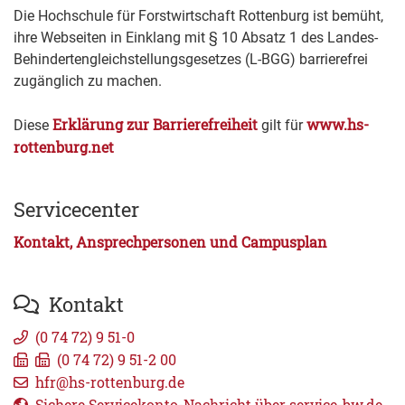
Die Hochschule für Forstwirtschaft Rottenburg ist bemüht,
ihre Webseiten in Einklang mit § 10 Absatz 1 des Landes-
Behindertengleichstellungsgesetzes (L-BGG) barrierefrei
zugänglich zu machen.
Erklärung zur Barrierefreiheit
www.hs-
Diese
gilt für
rottenburg.net
Servicecenter
Kontakt, Ansprechpersonen und Campusplan
Kontakt
(0
74
72) 9
51-0
(0
74
72) 9
51-2
00
hfr@hs-rottenburg.de
Sichere Servicekonto-Nachricht über service-bw.de