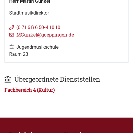
Herr
Martin
Gunkel
Stadtmusikdirektor
(0
71
61) 6
50-4
10
10
MGunkel@goeppingen.de
Jugendmusikschule
Raum
23
Übergeordnete Dienststellen
Fachbereich 4 (Kultur)