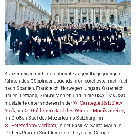
Konzertreisen und internationale Jugendbegegnungen
führten das Göppinger Jugendsinfonieorchester mehrfach
nach Spanien, Frankreich, Norwegen, Ungarn, Österreich,
Italien, Lettland, Großbritannien und in die USA. Das JSO
Carnegie Hall New
musizierte unter anderem in der
York
Goldenen Saal des Wiener Musikvereins
, im
,
im Großen Saal des Mozarteums Salzburg, im
Petersdom/Vatikan
, in der Basilika Santa Maria in
Portico/Rom, in Sant´Ignazio di Loyola in Campo