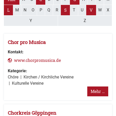
L
S
V
M
N
O
P
Q
R
T
U
W
X
Y
Z
Chor pro Musica
Kontakt:
www.chorpromusica.de
Kategorie:
Chöre
Kirchen / Kirchliche Vereine
Kulturelle Vereine
Mehr …
Chorkreis Göppingen