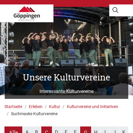
Unsere Kulturvereine
Interessante Kulturvereine
G. Carlucci
Startseite
Erleben
Kultur
Kulturvereine und Initiativen
Suchmaske Kulturvereine
Alle
C
G
A
B
D
E
F
H
I
J
K