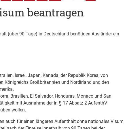
Visum beantragen
thalt (über 90 Tage) in Deutschland benötigen Ausländer ein
alien, Israel, Japan, Kanada, der Republik Korea, von
en Königreichs Großbritannien und Nordirland und den
merika.
rra, Brasilien, El Salvador, Honduras, Monaco und San
tätigkeit mit Ausnahme der in § 17 Absatz 2 AufenthV
süben wollen.
en auch für einen längeren Aufenthalt ohne nationales Visum
itel nach der Einreise innerhalb von 90 Tagen bei der