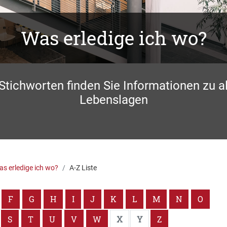
Was erledige ich wo?
 Stichworten finden Sie Informationen zu a
Lebenslagen
s erledige ich wo?
A-Z Liste
F
G
H
I
J
K
L
M
N
O
S
T
U
V
W
X
Y
Z