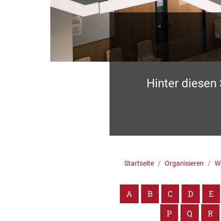
Hinter diesen
Startseite
Organisieren
Wa
A
B
C
D
E
P
Q
R