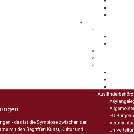
Projekte
Angebote
Projektförd
Organisieren
Was erledige ich
Lebenslage
A-Z Liste
Dienststellen
Bürgerbüro
Standesamt
Eheschließ
Geburten
Sterbefälle
Ausländerbehörd
Asylangele
pingen
Allgemeine
EU-Bürgerin
gen - das ist die Symbiose zwischen der
Verpflichtu
Name mit den Begriffen Kunst, Kultur und
Umverteilu