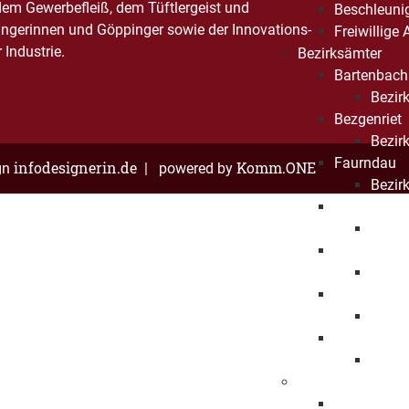
dem Gewerbefleiß, dem Tüftlergeist und
Beschleuni
ngerinnen und Göppinger sowie der Innovations-
Freiwillige
Industrie.
Bezirksämter
Bartenbach
Bezirk
Bezgenriet
Bezirk
Faurndau
infodesignerin.de
Komm.ONE
gn
| powered by
Bezirk
Hohenstau
Bezirk
Holzheim
Bezir
Jebenhaus
Bezirk
Maitis
Bezirk
Kinder und Jugen
Kinder- und