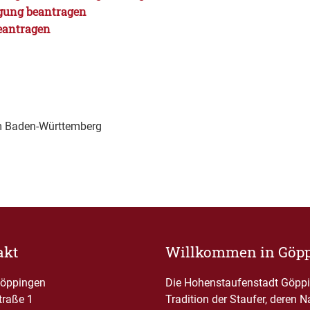
ung beantragen
eantragen
m Baden-Württemberg
akt
Willkommen in Göp
Göppingen
Die Hohenstaufenstadt Göppin
traße 1
Tradition der Staufer, deren 