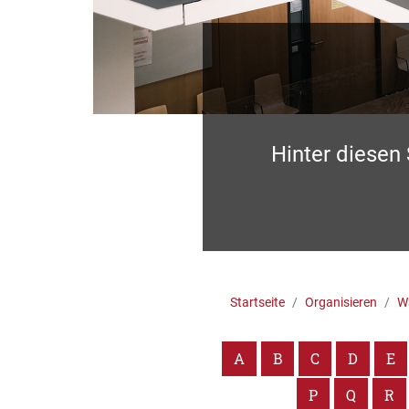
Hinter diesen
Startseite
Organisieren
Wa
A
B
C
D
E
P
Q
R