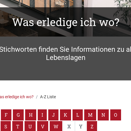
Was erledige ich wo?
 Stichworten finden Sie Informationen zu a
Lebenslagen
s erledige ich wo?
A-Z Liste
F
G
H
I
J
K
L
M
N
O
S
T
U
V
W
X
Y
Z