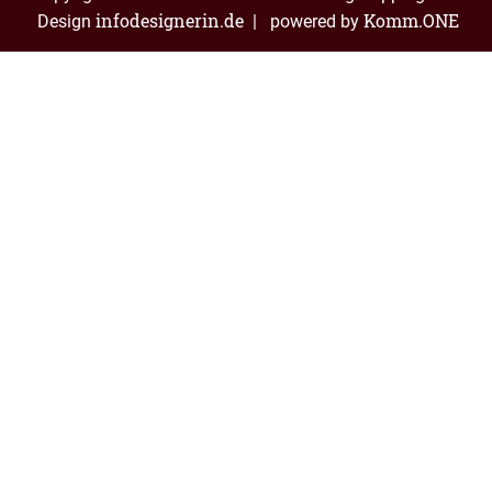
infodesignerin.de
Komm.ONE
Design
| powered by