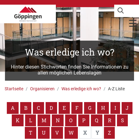
Was erledige ich wo?
Hinter diesen Stichworten finden Sie Informationen zu
allen möglichen Lebenslagen
Startseite
Organisieren
Was erledige ich wo?
A-Z Liste
A
B
C
D
E
F
G
H
I
J
K
L
M
N
O
P
Q
R
S
T
U
V
W
X
Y
Z